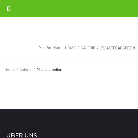
You Are Here:
/
/
HOME
GALERIE
PFLASTERARBEITEN
Home
/
Galerie
/
Pflasterarbeiten
ÜBER UNS