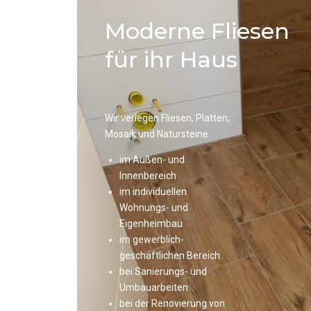
Moderne Fliesen
für ihr Haus
Wir verlegen Fliesen, Platten,
Mosaik und Natursteine
im Außen- und
Innenbereich
im individuellen
Wohnungs- und
Eigenheimbau
im gewerblich-
geschäftlichen Bereich
bei Sanierungs- und
Umbauarbeiten
bei der Renovierung von